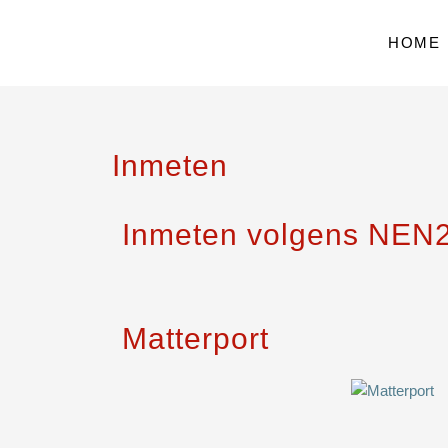
Skip
to
HOME
content
Inmeten
Inmeten volgens NEN
Matterport