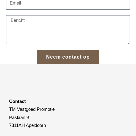
m
a
B
i
e
l
r
i
c
h
Neem contact op
t
Contact
TM Vastgoed Promotie
Paslaan 9
7311AH Apeldoorn