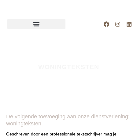
Skip
to
content
Facebook
Instagr
Lin
WONINGTEKSTEN
De volgende toevoeging aan onze dienstverlening:
woningteksten.
Geschreven door een professionele tekstschrijver mag je